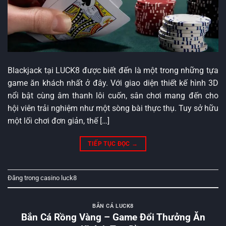
Blackjack tại LUCK8 được biết đến là một trong những tựa
game ăn khách nhất ở đây. Với giao diện thiết kế hình 3D
nổi bật cùng âm thanh lôi cuốn, sân chơi mang đến cho
hội viên trải nghiệm như một sòng bài thực thụ. Tuy sở hữu
một lối chơi đơn giản, thế […]
TIẾP TỤC ĐỌC
→
Đăng trong
casino luck8
BẮN CÁ LUCK8
Bắn Cá Rồng Vàng – Game Đổi Thưởng Ăn