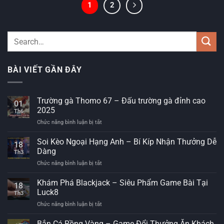
1
2
BÀI VIẾT GẦN ĐÂY
Trường gà Thomo 67 – Đấu trường gà đỉnh cao
01
2025
Th6
Chức năng bình luận bị tắt
ở
Trường
gà
Soi Kèo Ngoại Hạng Anh – Bí Kíp Nhận Thưởng Dễ
18
Thomo
Dàng
Th3
67
Chức năng bình luận bị tắt
ở
–
Soi
Đấu
Kèo
Khám Phá Blackjack – Siêu Phẩm Game Bài Tại
trường
18
Ngoại
gà
Luck8
Th3
Hạng
đỉnh
Chức năng bình luận bị tắt
ở
Anh
cao
Khám
–
2025
Phá
Bắn Cá Rồng Vàng – Game Đổi Thưởng Ăn Khách
Bí