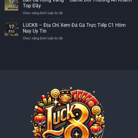
17
Blackjack
Kíp
Top Đầy
Th3
–
Nhận
Chức năng bình luận bị tắt
ở
Siêu
Thưởng
Bắn
Phẩm
Dễ
Cá
LUCK8 – Địa Chỉ Xem Đá Gà Trực Tiếp C1 Hôm
Game
Dàng
17
Rồng
Bài
Nay Uy Tín
Th3
Vàng
Tại
Chức năng bình luận bị tắt
ở
–
Luck8
LUCK8
Game
–
Đổi
Địa
Thưởng
Chỉ
Ăn
Xem
Khách
Đá
Top
Gà
Đầy
Trực
Tiếp
C1
Hôm
Nay
Uy
Tín