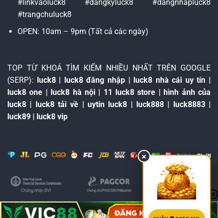
#linkvaoluck8 #dangkyluck8 #dangnhapluck8
#trangchuluck8
OPEN: 10am – 9pm (Tất cả các ngày)
TOP TỪ KHOÁ TÌM KIẾM NHIỀU NHẤT TRÊN GOOGLE
(SERP):
luck8 |
luck8 đăng nhập | luck8 nhà cái uy tín |
luck8 one | luck8 hà nội | 11 luck8 store | hình ảnh của
luck8 | luck8 tải về | uytin luck8 | luck888 | luck8883 |
luck89 | luck8 vip
×