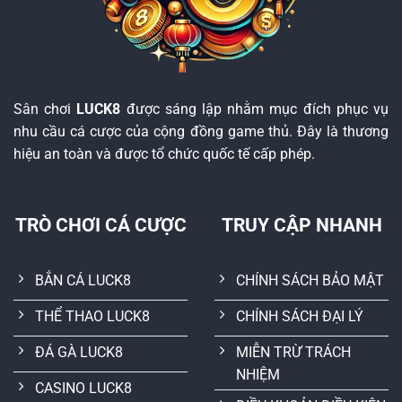
Sân chơi
LUCK8
được sáng lập nhằm mục đích phục vụ
nhu cầu cá cược của cộng đồng game thủ. Đây là thương
hiệu an toàn và được tổ chức quốc tế cấp phép.
TRÒ CHƠI CÁ CƯỢC
TRUY CẬP NHANH
BẮN CÁ LUCK8
CHÍNH SÁCH BẢO MẬT
THỂ THAO LUCK8
CHÍNH SÁCH ĐẠI LÝ
ĐÁ GÀ LUCK8
MIỄN TRỪ TRÁCH
NHIỆM
CASINO LUCK8