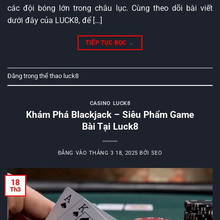
các đội bóng lớn trong châu lục. Cùng theo dõi bài viết
dưới đây của LUCK8, để […]
TIẾP TỤC ĐỌC
→
Đăng trong
thể thao luck8
CASINO LUCK8
Khám Phá Blackjack – Siêu Phẩm Game
Bài Tại Luck8
ĐĂNG VÀO
THÁNG 3 18, 2025
BỞI
SEO
18
Th3