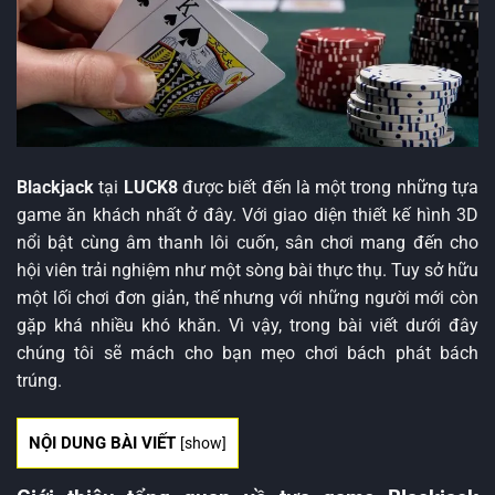
Blackjack
tại
LUCK8
được biết đến là một trong những tựa
game ăn khách nhất ở đây. Với giao diện thiết kế hình 3D
nổi bật cùng âm thanh lôi cuốn, sân chơi mang đến cho
hội viên trải nghiệm như một sòng bài thực thụ. Tuy sở hữu
một lối chơi đơn giản, thế nhưng với những người mới còn
gặp khá nhiều khó khăn. Vì vậy, trong bài viết dưới đây
chúng tôi sẽ mách cho bạn mẹo chơi bách phát bách
trúng.
NỘI DUNG BÀI VIẾT
[
show
]