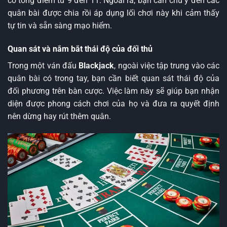
có tổng điểm từ 9 đến 11. Ngoài ra, bạn cần chú ý đến các
quân bài được chia rồi áp dụng lối chơi này khi cảm thấy
tự tin và sẵn sàng mạo hiểm.
Quan sát và nắm bắt thái độ của đối thủ
Trong một ván đấu
Blackjack
, ngoài việc tập trung vào các
quân bài có trong tay, bạn cần biết quan sát thái độ của
đối phương trên bàn cược. Việc làm này sẽ giúp bạn nhận
diện được phong cách chơi của họ và đưa ra quyết định
nên dừng hay rút thêm quân.