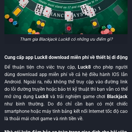
Tham gia Blackjack Luck8 có những ưu điểm gì?
Cung cấp app
Luck8
download miễn phí về thiết bị di động
Để thuận tiện cho việc truy cập,
Luck8
cho phép người
dùng download app miễn phí về cả hệ điều hành IOS lẫn
Android. Ngoài ra, nếu không thể truy cập vào đường link
do lỗi đường truyền hoặc bảo trì kỹ thuật thì bạn vẫn có thể
mở ứng dụng
Luck8
và trải nghiệm game chơi
Blackjack
như bình thường. Do đó chỉ cần bạn có một chiếc
smartphone hoặc máy tính bảng kết nối Internet tốc độ cao
là thoải mái chơi game và rinh tiền về.