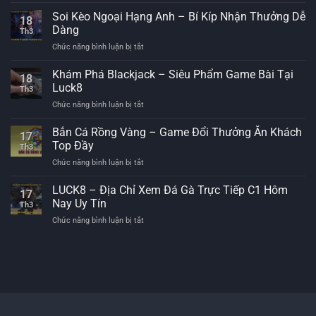
Trường
gà
Soi Kèo Ngoại Hạng Anh – Bí Kíp Nhận Thưởng Dễ
18
Thomo
Dàng
Th3
67
Chức năng bình luận bị tắt
ở
–
Soi
Đấu
Kèo
Khám Phá Blackjack – Siêu Phẩm Game Bài Tại
trường
18
Ngoại
gà
Luck8
Th3
Hạng
đỉnh
Chức năng bình luận bị tắt
ở
Anh
cao
Khám
–
2025
Phá
Bắn Cá Rồng Vàng – Game Đổi Thưởng Ăn Khách
Bí
17
Blackjack
Kíp
Top Đầy
Th3
–
Nhận
Chức năng bình luận bị tắt
ở
Siêu
Thưởng
Bắn
Phẩm
Dễ
Cá
LUCK8 – Địa Chỉ Xem Đá Gà Trực Tiếp C1 Hôm
Game
Dàng
17
Rồng
Bài
Nay Uy Tín
Th3
Vàng
Tại
Chức năng bình luận bị tắt
ở
–
Luck8
LUCK8
Game
–
Đổi
Địa
Thưởng
Chỉ
Ăn
Xem
Khách
Đá
Top
Gà
Đầy