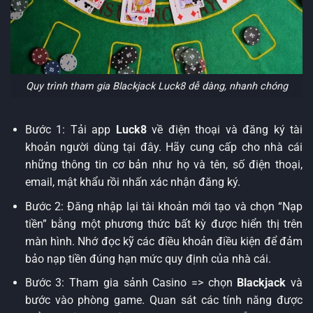
Quy trình tham gia Blackjack Luck8 dễ dàng, nhanh chóng
Bước 1: Tải app
Luck8
về điện thoại và đăng ký tài
khoản người dùng tại đây. Hãy cung cấp cho nhà cái
những thông tin cơ bản như họ và tên, số điện thoại,
email, mật khẩu rồi nhấn xác nhận đăng ký.
Bước 2: Đăng nhập lại tài khoản mới tạo và chọn “Nạp
tiền” bằng một phương thức bất kỳ được hiển thị trên
màn hình. Nhớ đọc kỹ các điều khoản điều kiện để đảm
bảo nạp tiền đúng hạn mức quy định của nhà cái.
Bước 3: Tham gia sảnh Casino => chọn
Blackjack
và
bước vào phòng game. Quan sát các tính năng được