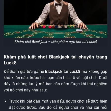
Khám phá Blackjack – siêu phẩm cực hot tại Luck8
Khám phá luật chơi Blackjack tại chuyên trang
Luck8
Để tham gia tựa game
Blackjack
tại
Luck8
mà không gặp
khó khăn nào, trước tiên bạn cần hiểu rõ về luật chơi. Dưới
đây là những lưu ý mà bạn cần nắm được khi trải nghiệm
với trò chơi này như sau:
Trước khi bắt đầu một ván đấu, người chơi sẽ thực hiện
đặt cược trước. Sau đó cả người chơi và nhà cái mỗi